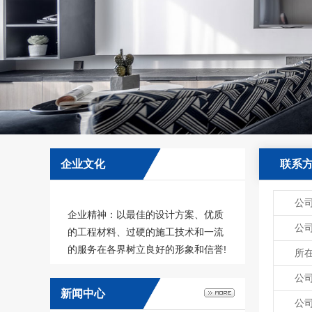
企业文化
联系
公
企业精神：以最佳的设计方案、优质
的工程材料、过硬的施工技术和一流
公
的服务在各界树立良好的形象和信誉!
所
经营理念：敬业爱业，科技创新，精
公
益求精. 企业目标：以专业的技术、
新闻中心
一流的服务打造完美的工程！
公