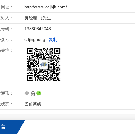
司网址：
http://www.cdjhjh.com/
 系 人：
黄经理 （先生）
机号码：
13880642046
公众号：
cdjinghong
复制
码关注：
时通讯：
线状态：
当前离线
留言